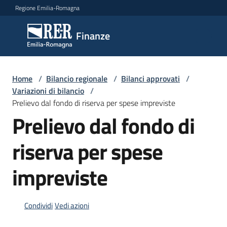
Vai al contenuto
Vai alla navigazione
Vai al footer
Regione Emilia-Romagna
Finanze
Finanze
Argomenti
Home
/
Bilancio regionale
/
Bilanci approvati
/
Variazioni di bilancio
/
Prelievo dal fondo di riserva per spese impreviste
Prelievo dal fondo di
Novità
riserva per spese
Leggi
impreviste
Atti
Bandi
Condividi
Vedi azioni
Piani
Programmi