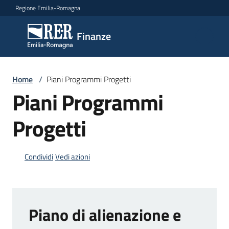
Vai al contenuto
Vai alla navigazione
Vai al footer
Regione Emilia-Romagna
Finanze
Finanze
Argomenti
Home
/
Piani Programmi Progetti
Piani Programmi
Progetti
Novità
Condividi
Vedi azioni
Leggi
Atti
Bandi
Piano di alienazione e
Piani
Programmi