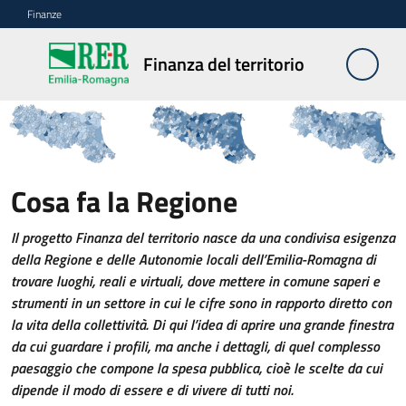
Vai al contenuto
Vai alla navigazione
Vai al footer
Finanze
Finanza
Finanza del territorio
del
territorio
Bilanci
Cosa fa la Regione
Finanza del territorio
degli
Enti
Il progetto Finanza del territorio nasce da una condivisa esigenza
locali
della Regione e delle Autonomie locali dell’Emilia-Romagna di
trovare luoghi, reali e virtuali, dove mettere in comune saperi e
strumenti in un settore in cui le cifre sono in rapporto diretto con
Analisi
la vita della collettività. Di qui l’idea di aprire una grande finestra
e
da cui guardare i profili, ma anche i dettagli, di quel complesso
commenti
paesaggio che compone la spesa pubblica, cioè le scelte da cui
dipende il modo di essere e di vivere di tutti noi.