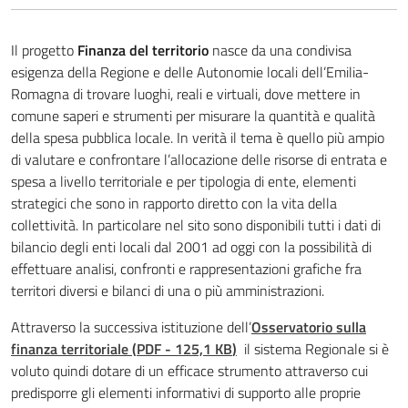
Normativa
Il progetto
Finanza del territorio
nasce da una condivisa
Revisori
esigenza della Regione e delle Autonomie locali dell’Emilia-
dei
Romagna di trovare luoghi, reali e virtuali, dove mettere in
conti
comune saperi e strumenti per misurare la quantità e qualità
della spesa pubblica locale. In verità il tema è quello più ampio
di valutare e confrontare l’allocazione delle risorse di entrata e
spesa a livello territoriale e per tipologia di ente, elementi
strategici che sono in rapporto diretto con la vita della
collettività. In particolare nel sito sono disponibili tutti i dati di
Finanze
bilancio degli enti locali dal 2001 ad oggi con la possibilità di
effettuare analisi, confronti e rappresentazioni grafiche fra
Argomenti
territori diversi e bilanci di una o più amministrazioni.
Attraverso la successiva istituzione dell’
Osservatorio sulla
Novità
finanza territoriale
(
PDF
-
125,1 KB
)
il sistema Regionale si è
voluto quindi dotare di un efficace strumento attraverso cui
Leggi Atti Bandi
predisporre gli elementi informativi di supporto alle proprie