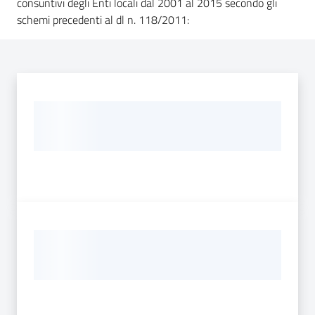
consuntivi degli Enti locali dal 2001 al 2015 secondo gli
Normativa
schemi precedenti al dl n. 118/2011:
Revisori
dei
conti
Finanze
Argomenti
Novità
Leggi Atti Bandi