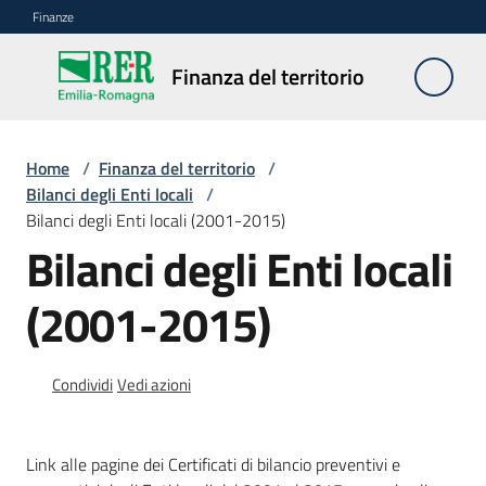
Vai al contenuto
Vai alla navigazione
Vai al footer
Finanze
Finanza
Finanza del territorio
del
territorio
Home
/
Finanza del territorio
/
Bilanci degli Enti locali
/
Bilanci degli Enti locali (2001-2015)
Bilanci
Bilanci degli Enti locali
degli
Enti
locali
(2001-2015)
Condividi
Vedi azioni
Analisi
e
commenti
Link alle pagine dei Certificati di bilancio preventivi e