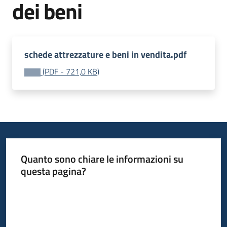
dei beni
Progetti
schede attrezzature e beni in vendita.pdf
(
PDF
-
721,0 KB
)
Quanto sono chiare le informazioni su
questa pagina?
Valuta da 1 a 5 stelle