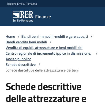
Vai al contenuto
Vai alla navigazione
Vai al footer
Regione Emilia-Romagna
Finanze
Finanze
Argomenti
Home
/
Bandi beni immobili-mobili e gare appalti
/
Bandi vendita beni mobili
/
Vendita di equidi, attrezzature e beni mobili del
Centro regionale di incremento ippico in dismissione.
/
Novità
Avviso pubblico
Schede descrittive
/
Schede descrittive delle attrezzature e dei beni
Leggi
Atti
Schede descrittive
Bandi
delle attrezzature e
Piani
Programmi