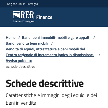
Vai al contenuto
Vai alla navigazione
Vai al footer
Regione Emilia-Romagna
Finanze
Finanze
Argomenti
Home
/
Bandi beni immobili-mobili e gare appalti
/
Bandi vendita beni mobili
/
Vendita di equidi, attrezzature e beni mobili del
Centro regionale di incremento ippico in dismissione.
/
Novità
Avviso pubblico
Schede descrittive
Leggi
Schede descrittive
Salta al contenuto
Atti
Bandi
Caratteristiche e immagini degli equidi e dei 
Piani
beni in vendita
Programmi