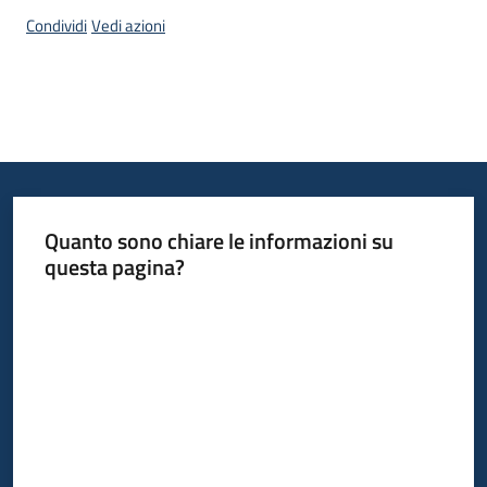
Progetti
Condividi
Vedi azioni
Quanto sono chiare le informazioni su
questa pagina?
Valuta da 1 a 5 stelle