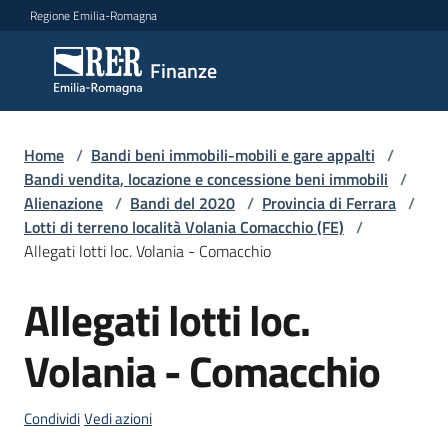
Vai al contenuto
Vai alla navigazione
Vai al footer
Regione Emilia-Romagna
Finanze
Finanze
Argomenti
Home
/
Bandi beni immobili-mobili e gare appalti
/
Bandi vendita, locazione e concessione beni immobili
/
Alienazione
/
Bandi del 2020
/
Provincia di Ferrara
/
Lotti di terreno località Volania Comacchio (FE)
/
Novità
Allegati lotti loc. Volania - Comacchio
Allegati lotti loc.
Salta al contenuto
Leggi
Atti
Volania - Comacchio
Bandi
Piani
Condividi
Vedi azioni
Programmi