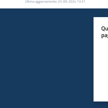
Ultimo aggiornamento
:
23-09-2024 13:31
Qu
pa
Valut