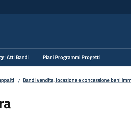
ggi Atti Bandi
Piani Programmi Progetti
appalti
Bandi vendita, locazione e concessione beni imm
/
ra