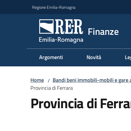
Vai al contenuto
Vai alla navigazione
Vai al footer
Regione Emilia-Romagna
Finanze
Argomenti
Novità
Le
Home
Bandi beni immobili-mobili e gare 
/
Provincia di Ferrara
Provincia di Ferra