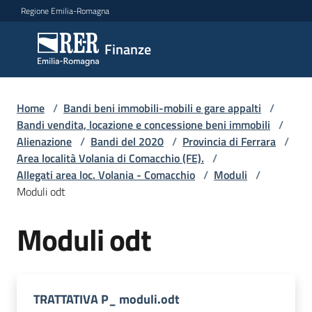
Vai al contenuto
Vai alla navigazione
Vai al footer
Regione Emilia-Romagna
Finanze
Finanze
Argomenti
Home
/
Bandi beni immobili-mobili e gare appalti
/
Bandi vendita, locazione e concessione beni immobili
/
Alienazione
/
Bandi del 2020
/
Provincia di Ferrara
/
Area località Volania di Comacchio (FE).
/
Novità
Allegati area loc. Volania - Comacchio
/
Moduli
/
Moduli odt
Leggi
Moduli odt
Atti
Bandi
Piani
TRATTATIVA P_ moduli.odt
Programmi