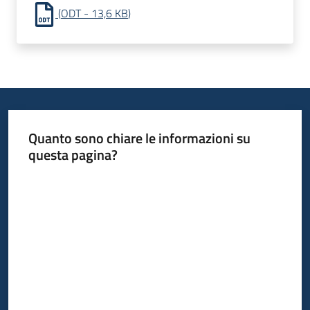
Progetti
(
ODT
-
13,6 KB
)
Quanto sono chiare le informazioni su
questa pagina?
Valuta da 1 a 5 stelle