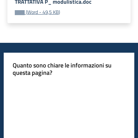
TRATTATIVA P_ modulistica.doc
Progetti
(
Word
-
49,5 KB
)
Quanto sono chiare le informazioni su
questa pagina?
Valuta da 1 a 5 stelle