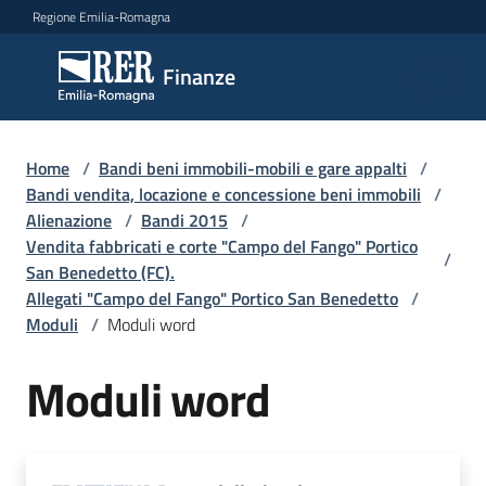
Vai al contenuto
Vai alla navigazione
Vai al footer
Regione Emilia-Romagna
Finanze
Finanze
Argomenti
Home
/
Bandi beni immobili-mobili e gare appalti
/
Bandi vendita, locazione e concessione beni immobili
/
Alienazione
/
Bandi 2015
/
Vendita fabbricati e corte "Campo del Fango" Portico
Novità
/
San Benedetto (FC).
Allegati "Campo del Fango" Portico San Benedetto
/
Moduli
/
Moduli word
Leggi
Atti
Moduli word
Bandi
Piani
Programmi