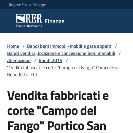
Vai al contenuto
Vai alla navigazione
Vai al footer
Regione Emilia-Romagna
Finanze
Finanze
Argomenti
Home
/
Bandi beni immobili-mobili e gare appalti
/
Bandi vendita, locazione e concessione beni immobili
/
Alienazione
/
Bandi 2015
/
Vendita fabbricati e corte "Campo del Fango" Portico San
Novità
Benedetto (FC).
Vendita fabbricati e
Salta al contenuto
Leggi
Atti
corte "Campo del
Bandi
Fango" Portico San
Piani
Programmi