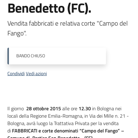
Benedetto (FC).
Progetti
Vendita fabbricati e relativa corte "Campo del 
Fango".
BANDO
CHIUSO
Condividi
Vedi azioni
Descrizione
Il giorno
28 ottobre 2015
alle ore
12.30
in Bologna nei
locali della Regione Emilia-Romagna, in Via dei Mille n. 21 -
Bologna, avrà luogo la Trattativa Privata per la vendita
di
FABBRICATI e corte denominati “Campo del Fango” –
Comune di Portico San Benedetto - (FC)