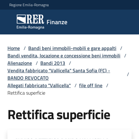
Vai al contenuto
Vai alla navigazione
Vai al footer
Regione Emilia-Romagna
Finanze
Finanze
Argomenti
Home
/
Bandi beni immobili-mobili e gare appalti
/
Bandi vendita, locazione e concessione beni immobili
/
Alienazione
/
Bandi 2013
/
Vendita fabbricato "Vallicella" Santa Sofia (FC) -
Novità
/
BANDO REVOCATO
Allegati fabbricato "Vallicella"
/
file off line
/
Rettifica superficie
Leggi
Atti
Rettifica superficie
Bandi
Piani
Programmi