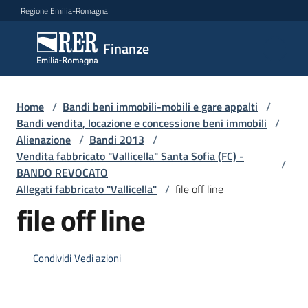
Vai al contenuto
Vai alla navigazione
Vai al footer
Regione Emilia-Romagna
Finanze
Finanze
Argomenti
Home
/
Bandi beni immobili-mobili e gare appalti
/
Bandi vendita, locazione e concessione beni immobili
/
Alienazione
/
Bandi 2013
/
Vendita fabbricato "Vallicella" Santa Sofia (FC) -
Novità
/
BANDO REVOCATO
Allegati fabbricato "Vallicella"
/
file off line
file off line
Leggi
Atti
Bandi
Condividi
Vedi azioni
Piani
Programmi