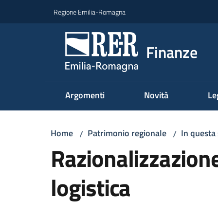
Vai al contenuto
Vai alla navigazione
Vai al footer
Regione Emilia-Romagna
Finanze
Argomenti
Novità
Le
Home
Patrimonio regionale
In questa
/
/
Razionalizzazione
logistica