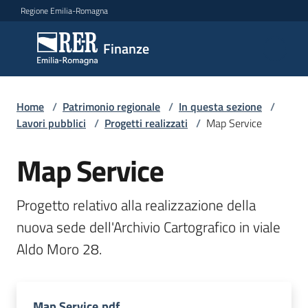
Vai al contenuto
Vai alla navigazione
Vai al footer
Regione Emilia-Romagna
Finanze
Finanze
Argomenti
Home
/
Patrimonio regionale
/
In questa sezione
/
Lavori pubblici
/
Progetti realizzati
/
Map Service
Map Service
Novità
Progetto relativo alla realizzazione della 
Leggi
nuova sede dell'Archivio Cartografico in viale 
Atti
Aldo Moro 28.
Bandi
Piani
Programmi
Map Service.pdf