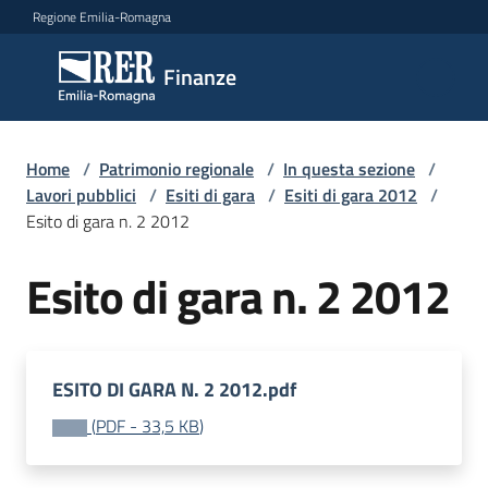
Vai al contenuto
Vai alla navigazione
Vai al footer
Regione Emilia-Romagna
Finanze
Finanze
Argomenti
Home
/
Patrimonio regionale
/
In questa sezione
/
Lavori pubblici
/
Esiti di gara
/
Esiti di gara 2012
/
Esito di gara n. 2 2012
Novità
Esito di gara n. 2 2012
Leggi
Atti
ESITO DI GARA N. 2 2012.pdf
Bandi
(
PDF
-
33,5 KB
)
Piani
Programmi