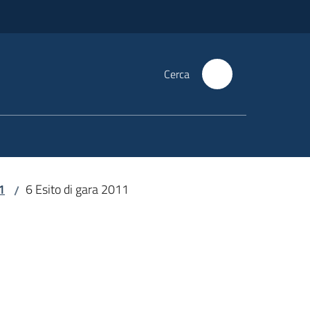
Cerca
1
6 Esito di gara 2011
/