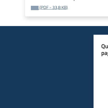
(
PDF
-
33,8 KB
)
Qu
pa
Valut