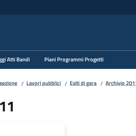
ggi Atti Bandi
Piani Programmi Progetti
 sezione
Lavori pubblici
Esiti di gara
Archivio 201
/
/
/
011