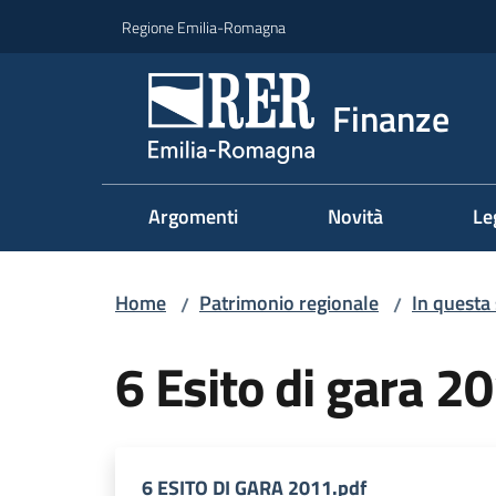
Vai al contenuto
Vai alla navigazione
Vai al footer
Regione Emilia-Romagna
Finanze
Argomenti
Novità
Le
Home
Patrimonio regionale
In questa
/
/
6 Esito di gara 2
6 ESITO DI GARA 2011.pdf