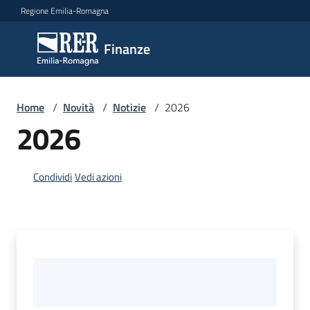
Vai al contenuto
Vai alla navigazione
Vai al footer
Regione Emilia-Romagna
Finanze
Finanze
Argomenti
Home
/
Novità
/
Notizie
/
2026
2026
Novità
Condividi
Vedi azioni
Leggi
Atti
Bandi
Piani
Programmi