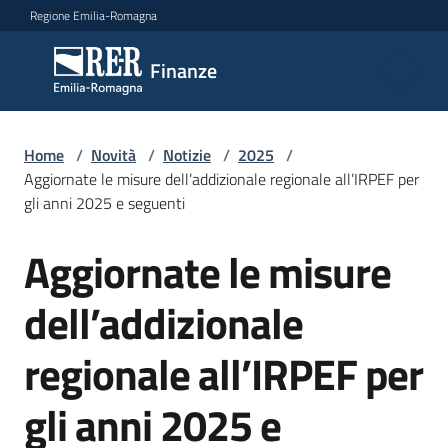
Vai al contenuto
Vai alla navigazione
Vai al footer
Regione Emilia-Romagna
Finanze
Finanze
Argomenti
Home
/
Novità
/
Notizie
/
2025
/
Aggiornate le misure dell’addizionale regionale all’IRPEF per
gli anni 2025 e seguenti
Novità
Aggiornate le misure
Salta al contenuto
dell’addizionale
Leggi
Atti
regionale all’IRPEF per
Bandi
gli anni 2025 e
Piani
Programmi