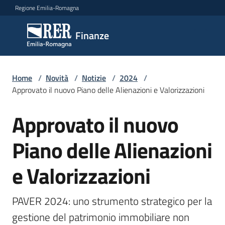
Vai al contenuto
Vai alla navigazione
Vai al footer
Regione Emilia-Romagna
Finanze
Finanze
Argomenti
Home
/
Novità
/
Notizie
/
2024
/
Approvato il nuovo Piano delle Alienazioni e Valorizzazioni
Approvato il nuovo
Salta al contenuto
Novità
Piano delle Alienazioni
Leggi
e Valorizzazioni
Atti
Bandi
PAVER 2024: uno strumento strategico per la 
Piani
gestione del patrimonio immobiliare non 
Programmi