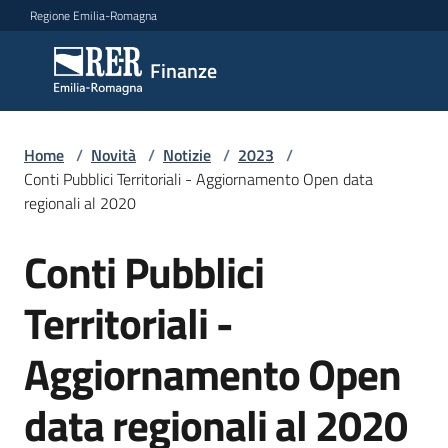
Vai al contenuto
Vai alla navigazione
Vai al footer
Regione Emilia-Romagna
Finanze
Finanze
Argomenti
Home
/
Novità
/
Notizie
/
2023
/
Conti Pubblici Territoriali - Aggiornamento Open data
regionali al 2020
Novità
Conti Pubblici
Salta al contenuto
Territoriali -
Leggi
Atti
Aggiornamento Open
Bandi
data regionali al 2020
Piani
Programmi