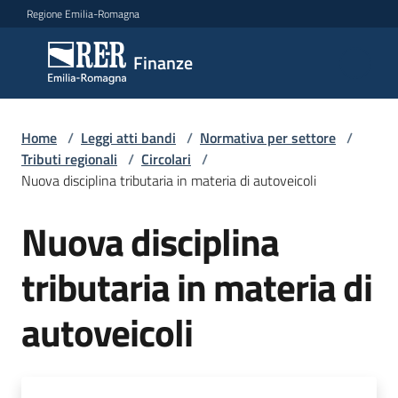
Vai al contenuto
Vai alla navigazione
Vai al footer
Regione Emilia-Romagna
Finanze
Finanze
Argomenti
Home
/
Leggi atti bandi
/
Normativa per settore
/
Tributi regionali
/
Circolari
/
Nuova disciplina tributaria in materia di autoveicoli
Novità
Nuova disciplina
tributaria in materia di
Leggi
Atti
autoveicoli
Bandi
Menu selezionato
Piani
Programmi