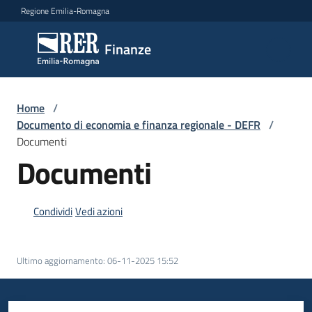
Vai al contenuto
Vai alla navigazione
Vai al footer
Regione Emilia-Romagna
Finanze
Finanze
Argomenti
Home
/
Documento di economia e finanza regionale - DEFR
/
Documenti
Documenti
Novità
Condividi
Vedi azioni
Leggi
Atti
Bandi
Ultimo aggiornamento
:
06-11-2025 15:52
Piani
Programmi