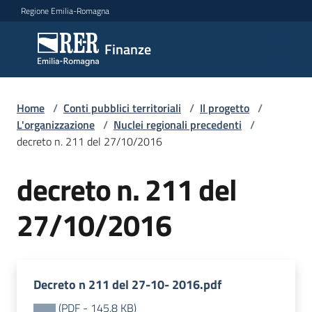
Vai al contenuto
Vai alla navigazione
Vai al footer
Regione Emilia-Romagna
Finanze
Finanze
Argomenti
Home
/
Conti pubblici territoriali
/
Il progetto
/
L'organizzazione
/
Nuclei regionali precedenti
/
decreto n. 211 del 27/10/2016
Novità
decreto n. 211 del
27/10/2016
Leggi
Atti
Bandi
Decreto n 211 del 27-10- 2016.pdf
Piani
Programmi
(
PDF
-
145,8 KB
)