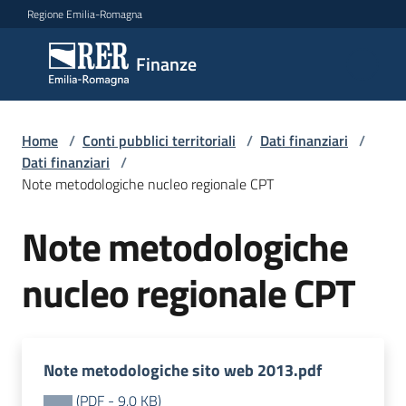
Vai al contenuto
Vai alla navigazione
Vai al footer
Regione Emilia-Romagna
Finanze
Finanze
Argomenti
Home
/
Conti pubblici territoriali
/
Dati finanziari
/
Dati finanziari
/
Note metodologiche nucleo regionale CPT
Novità
Note metodologiche
nucleo regionale CPT
Leggi
Atti
Bandi
Note metodologiche sito web 2013.pdf
Piani
Programmi
(
PDF
-
9,0 KB
)