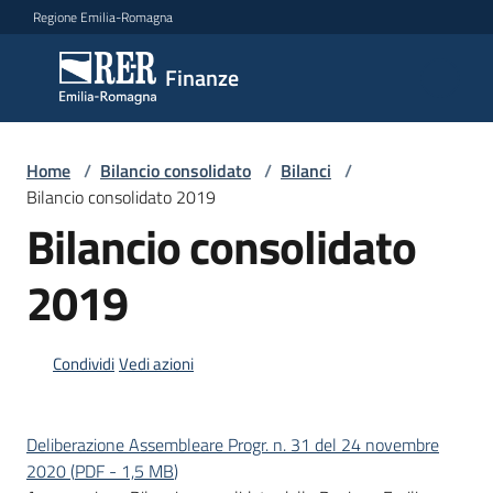
Vai al contenuto
Vai alla navigazione
Vai al footer
Regione Emilia-Romagna
Finanze
Finanze
Argomenti
Home
/
Bilancio consolidato
/
Bilanci
/
Bilancio consolidato 2019
Bilancio consolidato
Novità
2019
Leggi
Condividi
Vedi azioni
Atti
Bandi
Deliberazione Assembleare Progr. n. 31 del 24 novembre
Piani
2020
(
PDF
-
1,5 MB
)
Programmi