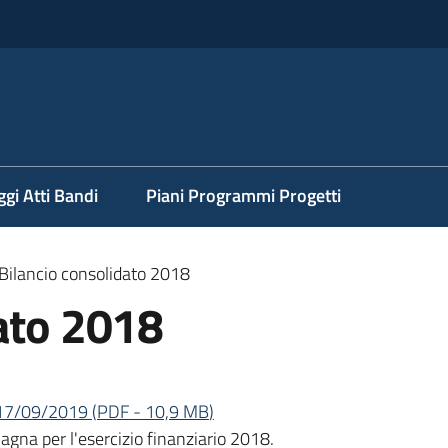
ggi Atti Bandi
Piani Programmi Progetti
Bilancio consolidato 2018
dato 2018
el 17/09/2019
(
PDF
-
10,9 MB
)
gna per l'esercizio finanziario 2018.