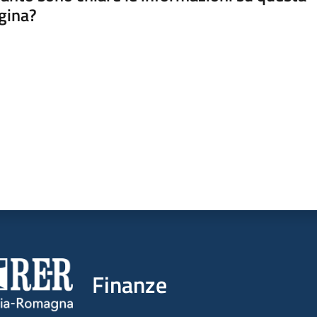
gina?
a da 1 a 5 stelle
Finanze