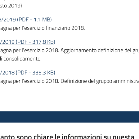
osto 2019)
08/2019
(
PDF
-
1,1 MB
)
gna per l’esercizio finanziario 2018.
07/2019
(
PDF
-
317,8 KB
)
agna per l'esercizio 2018. Aggiornamento definizione del g
 di consolidamento.
12/2018
(
PDF
-
335,3 KB
)
gna per l'esercizio 2018. Definizione del gruppo amministraz
anto sono chiare le informazioni su questa