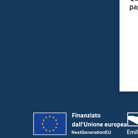
pa
Valut