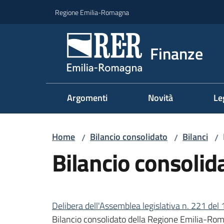
Vai al contenuto
Vai alla navigazione
Vai al footer
Regione Emilia-Romagna
Finanze
Argomenti
Novità
Le
Home
Bilancio consolidato
Bilanci
/
/
/
Bilancio consoli
Delibera dell'Assemblea legislativa n. 221 d
Bilancio consolidato della Regione Emilia-Roma