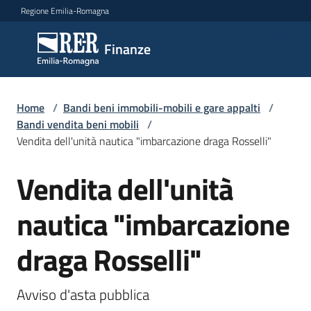
Vai al contenuto
Vai alla navigazione
Vai al footer
Regione Emilia-Romagna
Finanze
Finanze
Argomenti
Home
/
Bandi beni immobili-mobili e gare appalti
/
Bandi vendita beni mobili
/
Vendita dell'unità nautica "imbarcazione draga Rosselli"
Novità
Vendita dell'unità
Salta al contenuto
nautica "imbarcazione
Leggi
Atti
draga Rosselli"
Bandi
Piani
Avviso d'asta pubblica
Programmi