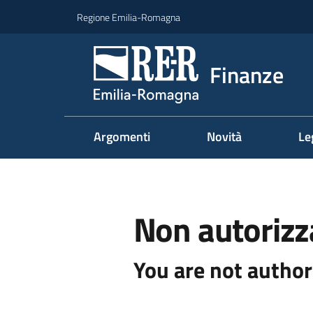
Vai al contenuto
Vai alla navigazione
Vai al footer
Regione Emilia-Romagna
Finanze
Argomenti
Novità
Le
Non autorizz
You are not author