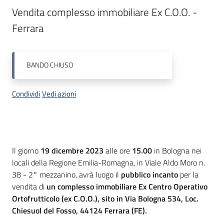
Progetti
Vendita complesso immobiliare Ex C.O.O. - 
Ferrara
BANDO
CHIUSO
Condividi
Vedi azioni
Descrizione
Il giorno
19 dicembre 2023
alle ore
15.00
in Bologna nei
locali della Regione Emilia-Romagna, in Viale Aldo Moro n.
38 - 2° mezzanino, avrà luogo il
pubblico incanto
per la
vendita di
un complesso immobiliare
Ex Centro Operativo
Ortofrutticolo (ex C.O.O.),
sito in Via Bologna 534, Loc.
Chiesuol del Fosso, 44124 Ferrara (FE).