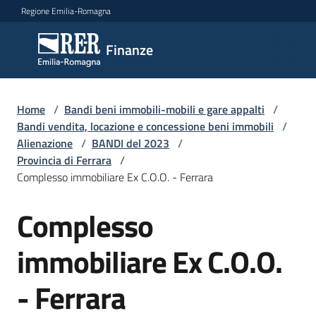
Vai al contenuto
Vai alla navigazione
Vai al footer
Regione Emilia-Romagna
Finanze
Finanze
Argomenti
Home
/
Bandi beni immobili-mobili e gare appalti
/
Bandi vendita, locazione e concessione beni immobili
/
Alienazione
/
BANDI del 2023
/
Provincia di Ferrara
/
Novità
Complesso immobiliare Ex C.O.O. - Ferrara
Complesso
Salta al contenuto
Leggi
Atti
immobiliare Ex C.O.O.
Bandi
- Ferrara
Piani
Programmi