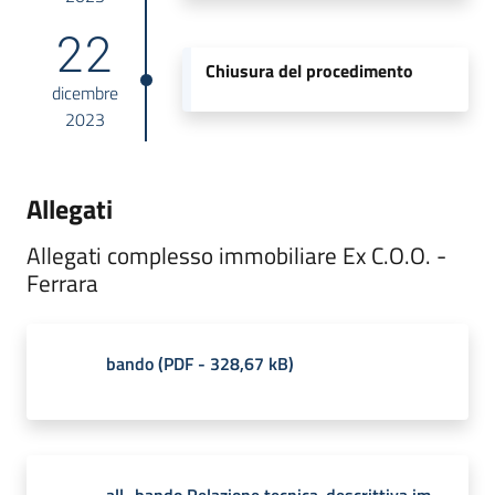
22
Chiusura del procedimento
dicembre
2023
Allegati
Allegati complesso immobiliare Ex C.O.O. -
Ferrara
bando
(
PDF
-
328,67 kB
)
all_bando Relazione tecnica-descrittiva im