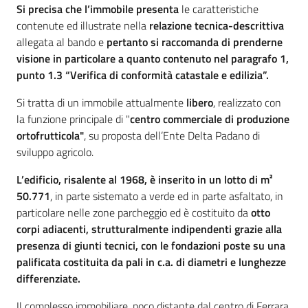
Si precisa che l’immobile presenta
le caratteristiche
contenute ed illustrate nella
relazione tecnica-descrittiva
allegata al bando e
pertanto si raccomanda di prenderne
visione in particolare a quanto contenuto nel paragrafo 1,
punto 1.3 “Verifica di conformità catastale e edilizia”.
Si tratta di un immobile attualmente
libero
, realizzato con
la funzione principale di "
centro commerciale di produzione
ortofrutticola"
, su proposta dell’Ente Delta Padano di
sviluppo agricolo.
L’edificio, risalente al 1968, è inserito in un lotto di m²
50.771
, in parte sistemato a verde ed in parte asfaltato, in
particolare nelle zone parcheggio ed è costituito da
otto
corpi adiacenti, strutturalmente indipendenti grazie alla
presenza di giunti tecnici, con le fondazioni poste su una
palificata costituita da pali in c.a. di diametri e lunghezze
differenziate.
Il complesso immobiliare, poco distante dal centro di Ferrara,