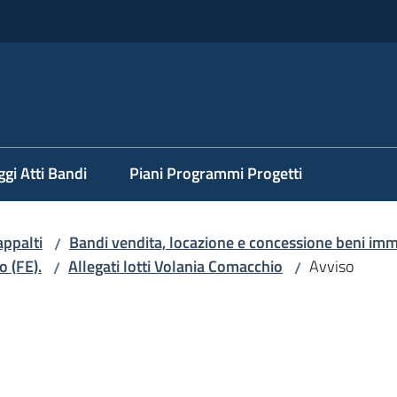
ggi Atti Bandi
Piani Programmi Progetti
appalti
Bandi vendita, locazione e concessione beni imm
/
o (FE).
Allegati lotti Volania Comacchio
Avviso
/
/