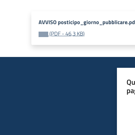
AVVISO posticipo_giorno_pubblicare.pd
(
PDF
-
46,3 KB
)
Qu
pa
Valut