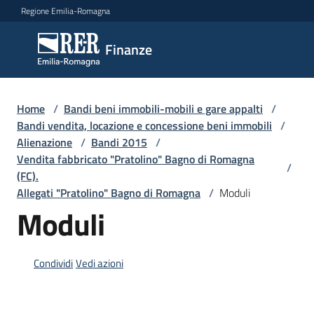
Vai al contenuto
Vai alla navigazione
Vai al footer
Regione Emilia-Romagna
Finanze
Finanze
Argomenti
Home
/
Bandi beni immobili-mobili e gare appalti
/
Bandi vendita, locazione e concessione beni immobili
/
Alienazione
/
Bandi 2015
/
Vendita fabbricato "Pratolino" Bagno di Romagna
Novità
/
(FC).
Allegati "Pratolino" Bagno di Romagna
/
Moduli
Moduli
Leggi
Atti
Bandi
Condividi
Vedi azioni
Piani
Programmi