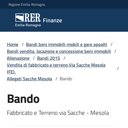
Vai al contenuto
Vai alla navigazione
Vai al footer
Regione Emilia-Romagna
Finanze
Finanze
Argomenti
Home
/
Bandi beni immobili-mobili e gare appalti
/
Bandi vendita, locazione e concessione beni immobili
/
Alienazione
/
Bandi 2015
/
Vendita di fabbricato e terreno Via Sacche Mesola
Novità
/
(FE).
Allegati Sacche Mesola
/
Bando
Leggi
Bando
Atti
Bandi
Fabbricato e Terreno via Sacche - Mesola
Piani
Programmi