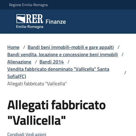
Vai al contenuto
Vai alla navigazione
Vai al footer
Regione Emilia-Romagna
Finanze
Finanze
Argomenti
Home
/
Bandi beni immobili-mobili e gare appalti
/
Bandi vendita, locazione e concessione beni immobili
/
Alienazione
/
Bandi 2014
/
Vendita fabbricato denominato "Vallicella" Santa
Novità
/
Sofia(FC)
Allegati fabbricato "Vallicella"
Leggi
Allegati fabbricato
Salta al contenuto
Atti
Bandi
"Vallicella"
Piani
Programmi
Condividi
Vedi azioni