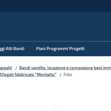
ggi Atti Bandi
Piani Programmi Progetti
appalti
Bandi vendita, locazione e concessione beni imm
/
Allegati fabbricato "Montalto"
Foto
/