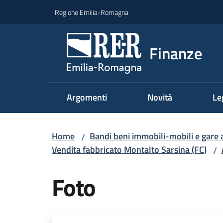
Vai al contenuto
Vai alla navigazione
Vai al footer
Regione Emilia-Romagna
Finanze
Argomenti
Novità
Le
Home
Bandi beni immobili-mobili e gare 
/
Vendita fabbricato Montalto Sarsina (FC)
/
Foto