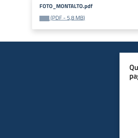
FOTO_MONTALTO.pdf
(
PDF
-
5,8 MB
)
Qu
pa
Valut