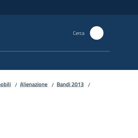
Cerca
obili
Alienazione
Bandi 2013
/
/
/