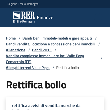
Vai al contenuto
Vai alla navigazione
Vai al footer
Regione Emilia-Romagna
Finanze
Finanze
Argomenti
Home
/
Bandi beni immobili-mobili e gare appalti
/
Bandi vendita, locazione e concessione beni immobili
/
Alienazione
/
Bandi 2013
/
Vendita complesso immobiliare loc. Valle Pega
Novità
/
Comacchio (FE)
Allegati terreni Valle Pega
/
Rettifica bollo
Leggi
Rettifica bollo
Atti
Bandi
Piani
rettifica avvisi di vendita marche da
Programmi