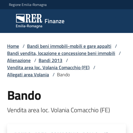
Vai al contenuto
Vai alla navigazione
Vai al footer
Regione Emilia-Romagna
Finanze
Finanze
Argomenti
Home
/
Bandi beni immobili-mobili e gare appalti
/
Bandi vendita, locazione e concessione beni immobili
/
Alienazione
/
Bandi 2013
/
Vendita area loc. Volania Comacchio (FE)
/
Novità
Allegati area Volania
/
Bando
Bando
Leggi
Atti
Bandi
Vendita area loc. Volania Comacchio (FE)
Piani
Programmi