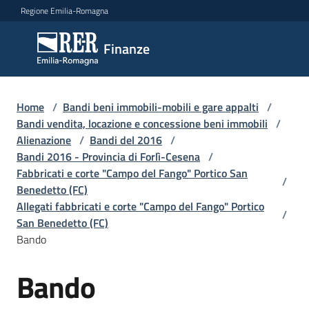
Vai al contenuto
Vai alla navigazione
Vai al footer
Regione Emilia-Romagna
Finanze
Finanze
Argomenti
Home
/
Bandi beni immobili-mobili e gare appalti
/
Bandi vendita, locazione e concessione beni immobili
/
Alienazione
/
Bandi del 2016
/
Bandi 2016 - Provincia di Forlì-Cesena
/
Novità
Fabbricati e corte "Campo del Fango" Portico San
/
Benedetto (FC)
Allegati fabbricati e corte "Campo del Fango" Portico
/
Leggi
San Benedetto (FC)
Atti
Bando
Bandi
Bando
Piani
Programmi