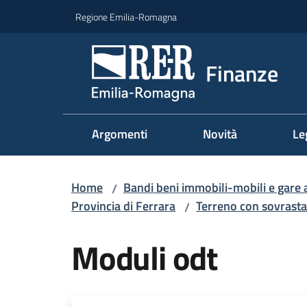
Vai al contenuto
Vai alla navigazione
Vai al footer
Regione Emilia-Romagna
Finanze
Argomenti
Novità
Le
Home
Bandi beni immobili-mobili e gare 
/
Provincia di Ferrara
Terreno con sovrastan
/
Moduli odt