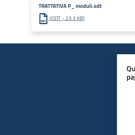
TRATTATIVA P_ moduli.odt
(
ODT
-
23,3 KB
)
Qu
pa
Valut