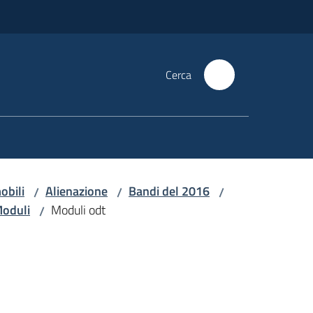
Cerca
obili
Alienazione
Bandi del 2016
/
/
/
oduli
Moduli odt
/