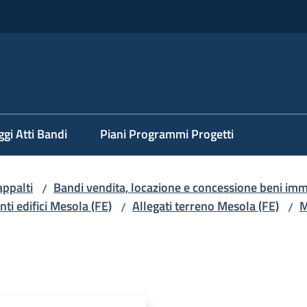
ggi Atti Bandi
Piani Programmi Progetti
appalti
Bandi vendita, locazione e concessione beni imm
/
ti edifici Mesola (FE)
Allegati terreno Mesola (FE)
M
/
/