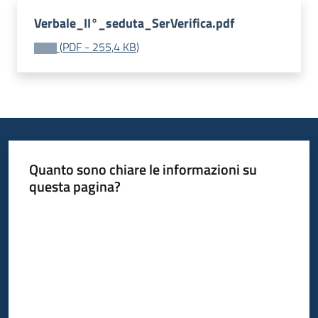
Progetti
Verbale_II°_seduta_SerVerifica.pdf
(
PDF
-
255,4 KB
)
Quanto sono chiare le informazioni su
questa pagina?
Valuta da 1 a 5 stelle