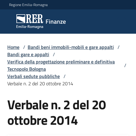
Vai al contenuto
Vai alla navigazione
Vai al footer
Regione Emilia-Romagna
Finanze
Finanze
Argomenti
Home
/
Bandi beni immobili-mobili e gare appalti
/
Bandi gare e appalti
/
Verifica della progettazione preliminare e definitiva
/
Tecnopolo Bologna
Novità
Verbali sedute pubbliche
/
Verbale n. 2 del 20 ottobre 2014
Leggi
Verbale n. 2 del 20
Atti
Bandi
ottobre 2014
Piani
Programmi