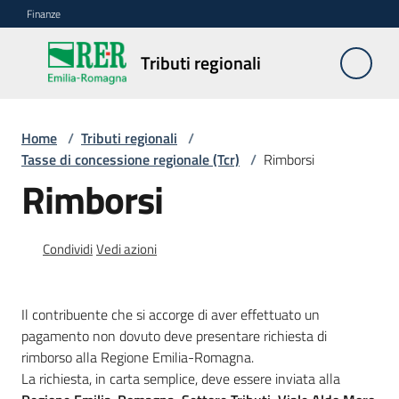
Vai al contenuto
Vai alla navigazione
Vai al footer
Finanze
Tributi
Tributi regionali
regionali
Home
/
Tributi regionali
/
Tassa
Tasse di concessione regionale (Tcr)
/
Rimborsi
automobilistica
Rimborsi
Tasse
di
Condividi
Vedi azioni
concessione
regionale
Menu selezionato
Il contribuente che si accorge di aver effettuato un
pagamento non dovuto deve presentare richiesta di
Altri
rimborso alla Regione Emilia-Romagna.
tributi
La richiesta, in carta semplice, deve essere inviata alla