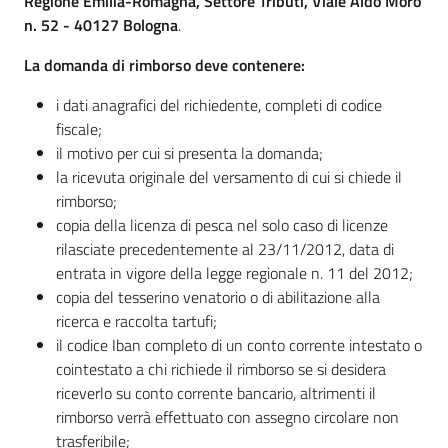
Regione Emilia-Romagna, Settore Tributi, Viale Aldo Moro
n. 52 - 40127 Bologna
.
Addizionali
e
La domanda di rimborso deve contenere:
imposte
i dati anagrafici del richiedente, completi di codice
fiscale;
il motivo per cui si presenta la domanda;
la ricevuta originale del versamento di cui si chiede il
rimborso;
copia della licenza di pesca nel solo caso di licenze
rilasciate precedentemente al 23/11/2012, data di
Finanze
entrata in vigore della legge regionale n. 11 del 2012;
copia del tesserino venatorio o di abilitazione alla
Argomenti
ricerca e raccolta tartufi;
il codice Iban completo di un conto corrente intestato o
Novità
cointestato a chi richiede il rimborso se si desidera
riceverlo su conto corrente bancario, altrimenti il
Leggi Atti Bandi
rimborso verrà effettuato con assegno circolare non
trasferibile;