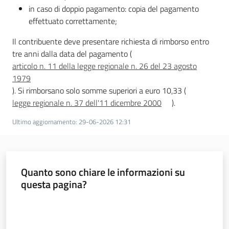
in caso di doppio pagamento: copia del pagamento
effettuato correttamente;
Piani Programmi
Il contribuente deve presentare richiesta di rimborso entro
Progetti
tre anni dalla data del pagamento (
articolo n. 11 della legge regionale n. 26 del 23 agosto
1979
). Si rimborsano solo somme superiori a euro 10,33 (
legge regionale n. 37 dell'11 dicembre 2000
).
Ultimo aggiornamento
:
29-06-2026 12:31
Quanto sono chiare le informazioni su
questa pagina?
Valuta da 1 a 5 stelle