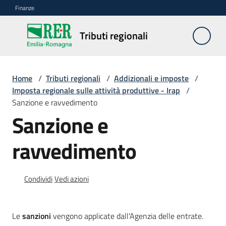
Vai al contenuto
Vai alla navigazione
Vai al footer
Finanze
Tributi
Tributi regionali
regionali
Home
/
Tributi regionali
/
Addizionali e imposte
/
Tassa
Imposta regionale sulle attività produttive - Irap
/
automobilistica
Sanzione e ravvedimento
Sanzione e
Tasse
di
ravvedimento
concessione
regionale
Condividi
Vedi azioni
Altri
tributi
Le
sanzioni
vengono applicate dall'Agenzia delle entrate.