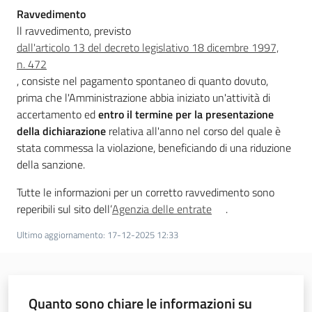
Ravvedimento
Addizionali
ll ravvedimento, previsto
e
dall'articolo 13 del decreto legislativo 18 dicembre 1997,
imposte
n. 472
, consiste nel pagamento spontaneo di quanto dovuto,
prima che l'Amministrazione abbia iniziato un'attività di
accertamento ed
entro il termine per la presentazione
della dichiarazione
relativa all'anno nel corso del quale è
stata commessa la violazione, beneficiando di una riduzione
della sanzione.
Finanze
Tutte le informazioni per un corretto ravvedimento sono
reperibili sul sito dell’
Agenzia delle entrate
.
Argomenti
Ultimo aggiornamento
:
17-12-2025 12:33
Novità
Leggi Atti Bandi
Quanto sono chiare le informazioni su