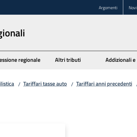
Argomenti
Novi
gionali
essione regionale
Altri tributi
Addizionali e
istica
Tariffari tasse auto
Tariffari anni precedenti
/
/