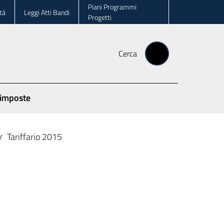
Piani Programmi
tà
Leggi Atti Bandi
Progetti
Cerca
 imposte
Tariffario 2015
/