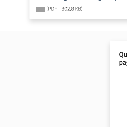
(
PDF
-
302,8 KB
)
Qu
pa
Valut