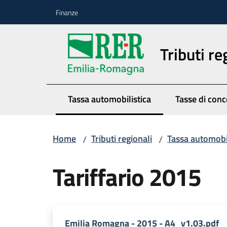
Vai al contenuto
Vai alla navigazione
Vai al footer
Finanze
Tributi re
Tassa automobilistica
Tasse di conc
Menu selezionato
Home
Tributi regionali
Tassa automobil
/
/
Tariffario 2015
Emilia Romagna - 2015 - A4_v1.03.pdf