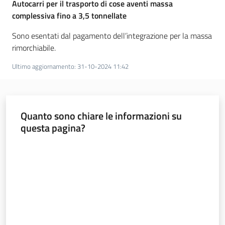
Autocarri per il trasporto di cose aventi massa
complessiva fino a 3,5 tonnellate
Addizionali
e
Sono esentati dal pagamento dell’integrazione per la massa
imposte
rimorchiabile.
Ultimo aggiornamento
:
31-10-2024 11:42
Quanto sono chiare le informazioni su
questa pagina?
Finanze
Valuta da 1 a 5 stelle
Argomenti
Novità
Leggi Atti Bandi