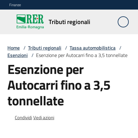
Vai al contenuto
Vai alla navigazione
Vai al footer
Finanze
Tributi
Tributi regionali
regionali
Home
/
Tributi regionali
/
Tassa automobilistica
/
Tassa
Esenzioni
/
Esenzione per Autocarri fino a 3,5 tonnellate
automobilistica
Esenzione per
Menu selezionato
Tasse
Autocarri fino a 3,5
di
concessione
tonnellate
regionale
Altri
Condividi
Vedi azioni
tributi