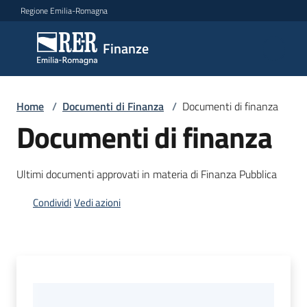
Vai al contenuto
Vai alla navigazione
Vai al footer
Regione Emilia-Romagna
Finanze
Finanze
Argomenti
Home
/
Documenti di Finanza
/
Documenti di finanza
Documenti di finanza
Novità
Ultimi documenti approvati in materia di Finanza Pubblica
Condividi
Vedi azioni
Leggi
Atti
Bandi
Piani
Programmi